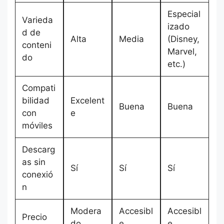
Especial
Varieda
izado
d de
Alta
Media
(Disney,
conteni
Marvel,
do
etc.)
Compati
bilidad
Excelent
Buena
Buena
con
e
móviles
Descarg
as sin
Sí
Sí
Sí
conexió
n
Modera
Accesibl
Accesibl
Precio
do
e
e