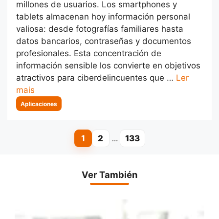
millones de usuarios. Los smartphones y
tablets almacenan hoy información personal
valiosa: desde fotografías familiares hasta
datos bancarios, contraseñas y documentos
profesionales. Esta concentración de
información sensible los convierte en objetivos
atractivos para ciberdelincuentes que …
Ler
mais
Categorias
Aplicaciones
1
2
…
133
Page
Page
Page
Ver También