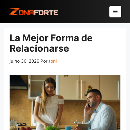
Pular
para
Menu
o
conteúdo
La Mejor Forma de
Relacionarse
julho 30, 2026
Por
toni