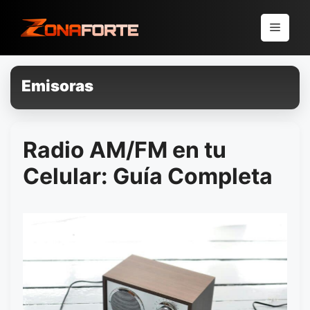
Pular
para
Menu
o
conteúdo
Emisoras
Radio AM/FM en tu
Celular: Guía Completa