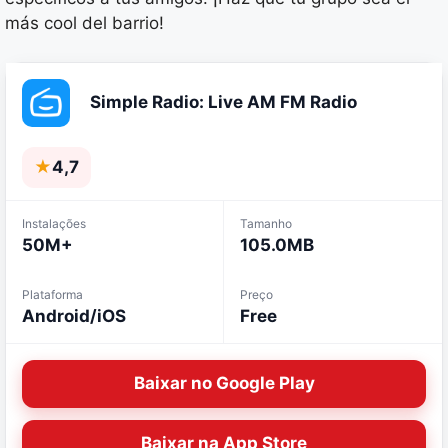
más cool del barrio!
Simple Radio: Live AM FM Radio
★
4,7
Instalações
Tamanho
50M+
105.0MB
Plataforma
Preço
Android/iOS
Free
Baixar no Google Play
Baixar na App Store