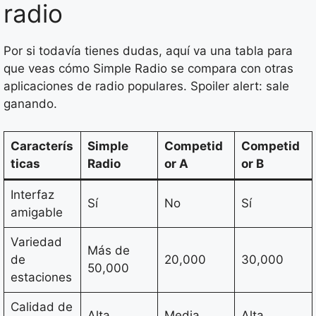
radio
Por si todavía tienes dudas, aquí va una tabla para
que veas cómo Simple Radio se compara con otras
aplicaciones de radio populares. Spoiler alert: sale
ganando.
Caracterís
Simple
Competid
Competid
ticas
Radio
or A
or B
Interfaz
Sí
No
Sí
amigable
Variedad
Más de
de
20,000
30,000
50,000
estaciones
Calidad de
Alta
Media
Alta