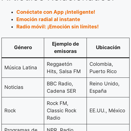
Conéctate con App ¡Inteligente!
Emoción radial al instante
Radio móvil: ¡Emoción sin límites!
Ejemplo de
Género
Ubicación
emisoras
Reggaetón
Colombia,
Música Latina
Hits, Salsa FM
Puerto Rico
BBC Radio,
Reino Unido,
Noticias
Cadena SER
España
Rock FM,
Rock
Classic Rock
EE.UU., México
Radio
Programas de
NPR, Radio