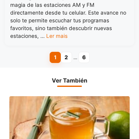
magia de las estaciones AM y FM
directamente desde tu celular. Este avance no
solo te permite escuchar tus programas
favoritos, sino también descubrir nuevas
estaciones, …
Ler mais
1
2
…
6
Page
Page
Page
Ver También