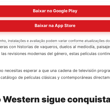
Baixar no Google Play
Baixar na App Store
o, instalações e avaliação podem variar conforme atualizações do ap
ras con historias de vaqueros, duelos al mediodía, paisaje
las revisiones modernas del género, estas películas conti
 no necesitas esperar a que una cadena de televisión progr
 catálogo de películas clásicas y contemporáneas directam
o Western sigue conquist