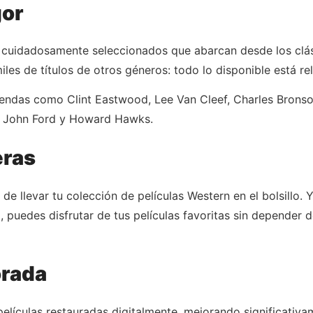
gor
s cuidadosamente seleccionados que abarcan desde los clá
les de títulos de otros géneros: todo lo disponible está re
yendas como Clint Eastwood, Lee Van Cleef, Charles Bron
, John Ford y Howard Hawks.
eras
de llevar tu colección de películas Western en el bolsillo. 
a, puedes disfrutar de tus películas favoritas sin depende
orada
elículas restauradas digitalmente, mejorando significativa