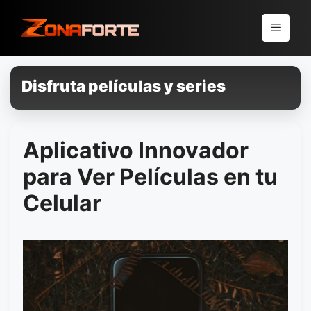
Pular
para
Menu
o
conteúdo
Disfruta películas y series
Aplicativo Innovador
para Ver Películas en tu
Celular