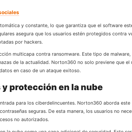
sociales
omática y constante, lo que garantiza que el software est
gulares asegura que los usuarios estén protegidos contra v
otadas por hackers.
ción multicapa contra ransomware. Este tipo de malware, q
nazas de la actualidad. Norton360 no solo previene que el
datos en caso de un ataque exitoso.
 y protección en la nube
entrada para los ciberdelincuentes. Norton360 aborda este
ontraseñas seguras. De esta manera, los usuarios no neces
ccesos no autorizados.
 la nube como una capa adicional de seguridad. Este serv