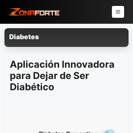
Pular
para
Menu
o
conteúdo
Diabetes
Aplicación Innovadora
para Dejar de Ser
Diabético