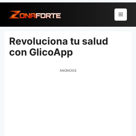
Pular
para
Menu
o
conteúdo
Revoluciona tu salud
con GlicoApp
ANÚNCIOS