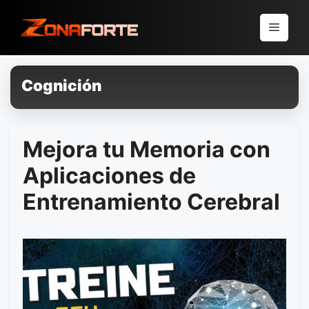
Pular
para
Menu
o
conteúdo
Cognición
Mejora tu Memoria con
Aplicaciones de
Entrenamiento Cerebral