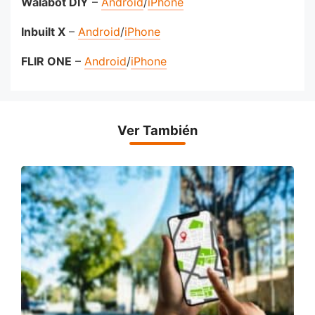
Walabot DIY
–
Android
/
iPhone
Inbuilt X
–
Android
/
iPhone
FLIR ONE
–
Android
/
iPhone
Ver También