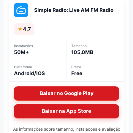
Simple Radio: Live AM FM Radio
★
4,7
Instalações
Tamanho
50M+
105.0MB
Plataforma
Preço
Android/iOS
Free
Baixar no Google Play
Baixar na App Store
As informações sobre tamanho, instalações e avaliação