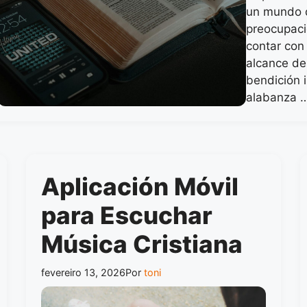
un mundo d
preocupaci
contar con 
alcance de
bendición 
alabanza 
Aplicación Móvil
para Escuchar
Música Cristiana
fevereiro 13, 2026
Por
toni