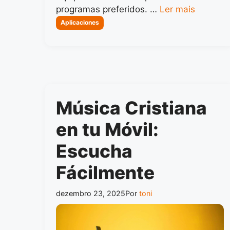
programas preferidos. …
Ler mais
Categorias
Aplicaciones
Música Cristiana
en tu Móvil:
Escucha
Fácilmente
dezembro 23, 2025
Por
toni