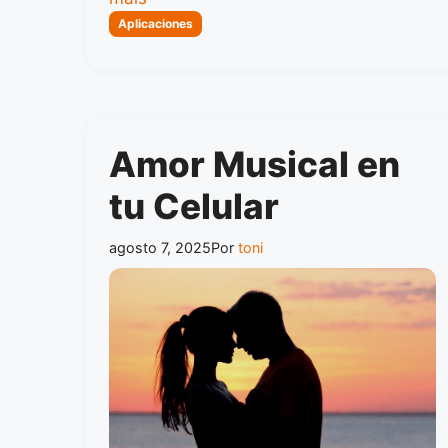
Categorias
Aplicaciones
Amor Musical en
tu Celular
agosto 7, 2025
Por
toni