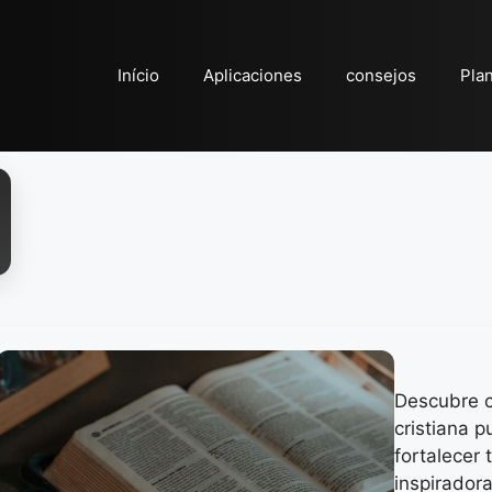
Início
Aplicaciones
consejos
Pla
Descubre c
cristiana p
fortalecer 
inspiradora