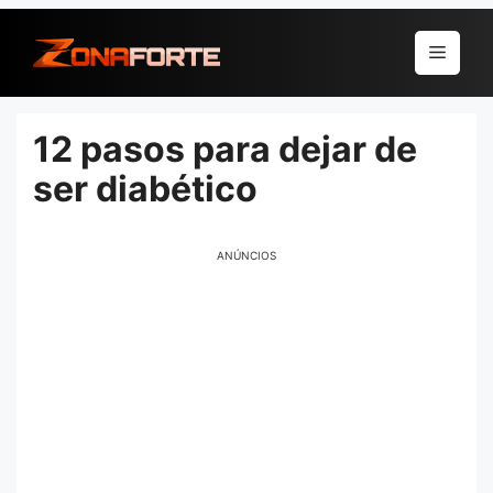
Pular
para
Menu
o
conteúdo
12 pasos para dejar de
ser diabético
ANÚNCIOS