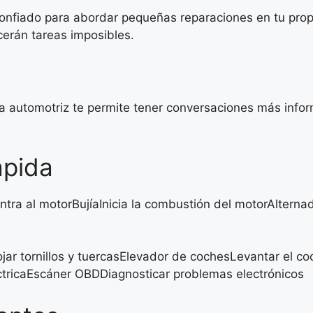
onfiado para abordar pequeñas reparaciones en tu propi
cerán tareas imposibles.
a automotriz te permite tener conversaciones más info
.
ápida
 entra al motorBujíaInicia la combustión del motorAlterna
ar tornillos y tuercasElevador de cochesLevantar el coc
léctricaEscáner OBDDiagnosticar problemas electrónicos