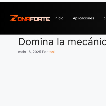
Pular
para
o
Início
Aplicaciones
c
conteúdo
Domina la mecánic
maio 16, 2025
Por
toni