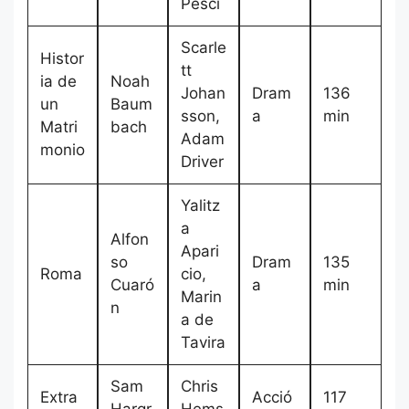
Pesci
Scarle
Histor
tt
ia de
Noah
Johan
Dram
136
un
Baum
sson,
a
min
Matri
bach
Adam
monio
Driver
Yalitz
a
Alfon
Apari
so
Dram
135
Roma
cio,
Cuaró
a
min
Marin
n
a de
Tavira
Sam
Chris
Extra
Acció
117