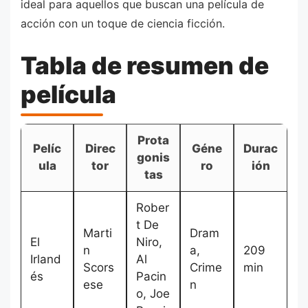
ideal para aquellos que buscan una película de
acción con un toque de ciencia ficción.
Tabla de resumen de
película
Prota
Pelíc
Direc
Géne
Durac
gonis
ula
tor
ro
ión
tas
Rober
t De
Marti
Dram
El
Niro,
n
a,
209
Irland
Al
Scors
Crime
min
és
Pacin
ese
n
o, Joe