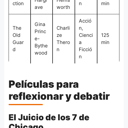
Hargr
Hems
ction
n
min
ave
worth
Acció
Gina
The
Charli
n,
Princ
Old
ze
Cienci
125
e-
Guar
Thero
a
min
Bythe
d
n
Ficció
wood
n
Películas para
reflexionar y debatir
El Juicio de los 7 de
Chicago