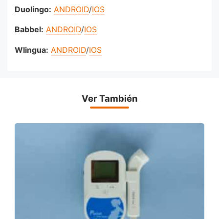
Duolingo:
ANDROID
/
IOS
Babbel:
ANDROID
/
IOS
Wlingua:
ANDROID
/
IOS
Ver También