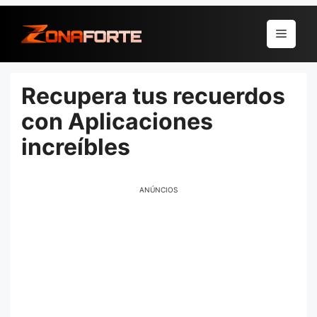
Pular
para
Menu
o
conteúdo
Recupera tus recuerdos
con Aplicaciones
increíbles
ANÚNCIOS