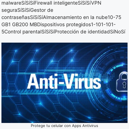
malwareSíSíSíFirewall inteligenteSíSíSíVPN
seguraSíSíSíGestor de
contraseñasSíSíSíAlmacenamiento en la nube10-75
GB1 GB200 MBDispositivos protegidos1-101-101-
5Control parentalSíSíSíProtección de identidadSíNoSí
Protege tu celular con Apps Antivirus