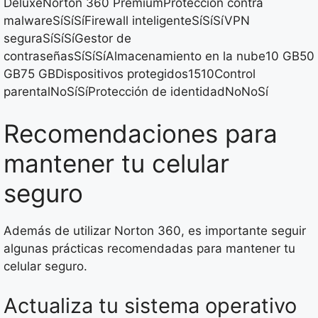
DeluxeNorton 360 PremiumProtección contra
malwareSíSíSíFirewall inteligenteSíSíSíVPN
seguraSíSíSíGestor de
contraseñasSíSíSíAlmacenamiento en la nube10 GB50
GB75 GBDispositivos protegidos1510Control
parentalNoSíSíProtección de identidadNoNoSí
Recomendaciones para
mantener tu celular
seguro
Además de utilizar Norton 360, es importante seguir
algunas prácticas recomendadas para mantener tu
celular seguro.
Actualiza tu sistema operativo