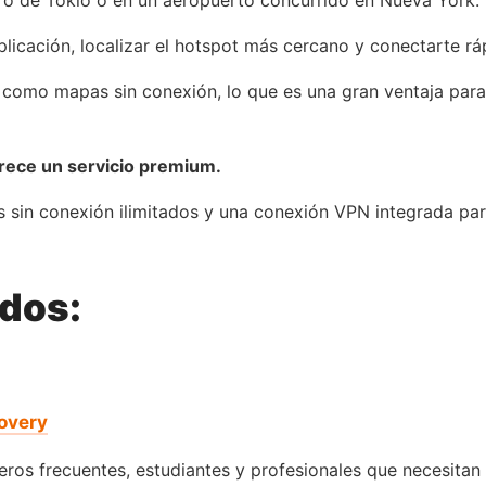
tro de Tokio o en un aeropuerto concurrido en Nueva York.
licación, localizar el hotspot más cercano y conectarte r
 como mapas sin conexión, lo que es una gran ventaja para
frece un servicio premium.
 sin conexión ilimitados y una conexión VPN integrada pa
ados:
overy
ajeros frecuentes, estudiantes y profesionales que necesit