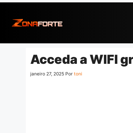
Pular
para
o
conteúdo
Acceda a WIFI gr
janeiro 27, 2025
Por
toni