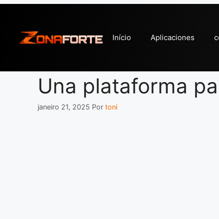
Pular
para
o
Início
Aplicaciones
c
conteúdo
Una plataforma par
janeiro 21, 2025
Por
toni