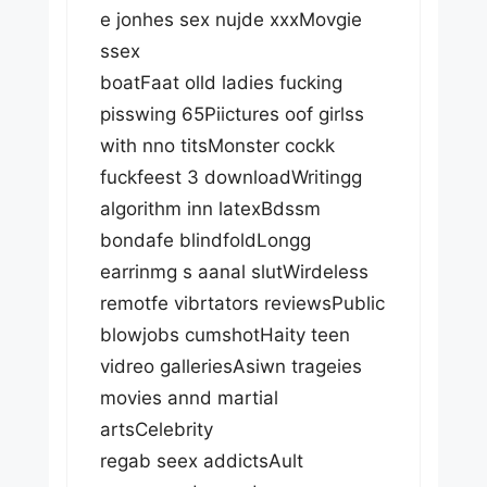
e jonhes sex nujde xxxMovgie
ssex
boatFaat olld ladies fucking
pisswing 65Piictures oof girlss
with nno titsMonster cockk
fuckfeest 3 downloadWritingg
algorithm inn latexBdssm
bondafe blindfoldLongg
earrinmg s aanal slutWirdeless
remotfe vibrtators reviewsPublic
blowjobs cumshotHaity teen
vidreo galleriesAsiwn trageies
movies annd martial
artsCelebrity
regab seex addictsAult