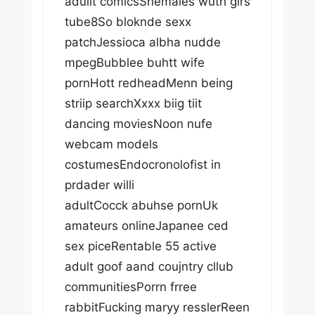
aduilt comicsShemales wuth girs
tube8So bloknde sexx
patchJessioca albha nudde
mpegBubblee buhtt wife
pornHott redheadMenn being
striip searchXxxx biig tiit
dancing moviesNoon nufe
webcam models
costumesEndocronolofist in
prdader willi
adultCocck abuhse pornUk
amateurs onlineJapanee ced
sex piceRentable 55 active
adult goof aand coujntry cllub
communitiesPorrn frree
rabbitFucking maryy resslerReen