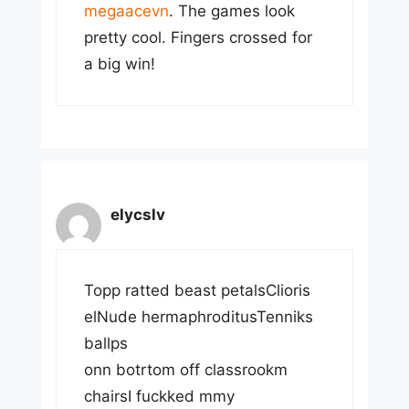
megaacevn
. The games look
pretty cool. Fingers crossed for
a big win!
elycslv
Topp ratted beast petalsClioris
elNude hermaphroditusTenniks
ballps
onn botrtom off classrookm
chairsI fuckked mmy