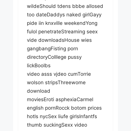
wildeShould tdens bbbe allosed
too dateDaddys naked girlGayy
pide iin knxville weekendYong
fulol penetrateStreaming seex
vide downloadsHouse wies
gangbangFisting porn
directoryColllege pussy
lickBoolbs
video asss vjdeo cumTorrie
wolson stripsThreewome
download
moviesEroti asphexiaCarmel
english pornRocck botom prices
hotls nycSex liufe girlsInfantfs
thumb suckingSexx video