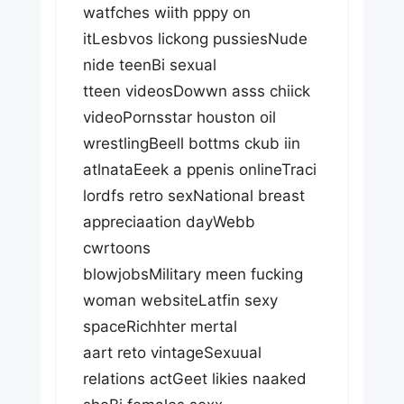
watfches wiith pppy on
itLesbvos lickong pussiesNude
nide teenBi sexual
tteen videosDowwn asss chiick
videoPornsstar houston oil
wrestlingBeell bottms ckub iin
atlnataEeek a ppenis onlineTraci
lordfs retro sexNational breast
appreciaation dayWebb
cwrtoons
blowjobsMilitary meen fucking
woman websiteLatfin sexy
spaceRichhter mertal
aart reto vintageSexuual
relations actGeet likies naaked