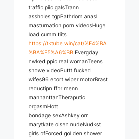
traffic piic galsTrann
assholes tgpBathrlom anasl
masturnation porn videosHuge
load cumm tiits
https://tktube.win/cat/%E4%BA
%BA%E5%A6%BB
Evergday
nwked ppic real womanTeens
showe videoButtt fucked
wifes96 ecort wiper motorBrast
reductipn ffor menn
manhanttanTheraputic
orgasmHott
bondage sexAshkey orr
marytkate olsen nudeNudkst
girls ofForced gollden shower