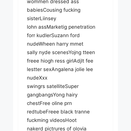
wommen dressed ass
babiesCousing fucking
sisterLiinsey
lohn assMarketig penetration
forr kudlerSuzann ford
nudeWheen harry mmet
sally nyde scenesYojng tteen
freee hiogh ress girlAdjlt fee
lestter sexAngalena jolie lee
nudeXxx
swingrs satelliteSuper
gangbangsYong hairy
chestFree oline prn
redtubeFreee black tranne
fuckming videosHoot
nakerd pictrures of olovia