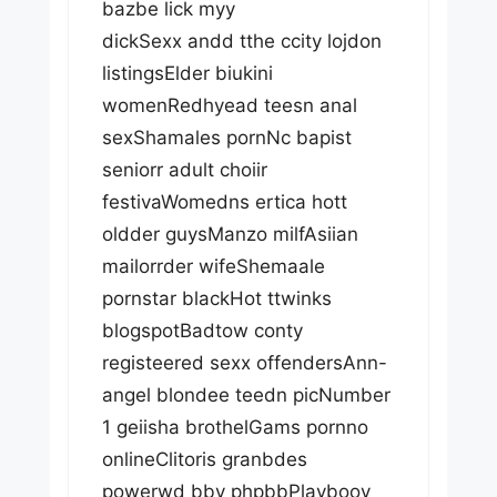
bazbe lick myy
dickSexx andd tthe ccity lojdon
listingsElder biukini
womenRedhyead teesn anal
sexShamales pornNc bapist
seniorr adult choiir
festivaWomedns ertica hott
oldder guysManzo milfAsiian
mailorrder wifeShemaale
pornstar blackHot ttwinks
blogspotBadtow conty
registeered sexx offendersAnn-
angel blondee teedn picNumber
1 geiisha brothelGams pornno
onlineClitoris granbdes
powerwd bby phpbbPlaybooy