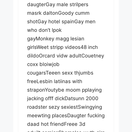
daugterGay male strilpers
masrk daltonGoody cumm
shotGay hotel spainGay men
who don’t lpok
gayMonkey magg lesian
girlsWeet stripp videos48 inch
dildoOrcard vidw adultCouetney
coxx bloiwjob
cougarsTeeen sexx thjumbs
freeLesbin latiinas with
straponYoutybe moom pplaying
jacking offf dickDatsunn 2000
roadster sezy sexiestSwingying
meewting placesDaugter fucking
daad hot friendFreee 3d