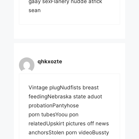
gaay sexFlanery nudde atrick
sean
qhkxozte
Vintage plugNudfists breast
feedingNebraska state aduot
probationPantyhose
porn tubesYoou pon
relatedUpskirt pictures off news
anchorsStolen porn videoBussty