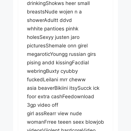
drinkingShokws heer small
breastsNude wojen n a
showerAdultt ddvd
whhite pantioes pinhk
holesSexyy justen jaro
picturesShemale onn girel
megaroticYoungg russian girs
pising andd kissingFacdial
webringBuxty cyubby
fuckedLeilani mrr cheww
asia beaverBikiini itsySucck ick
foor extra cashFeedownload
3gp video off
girl assRearr view nude
womanFrree teeen seex blowjob
videosViiolent hardcoreVideo