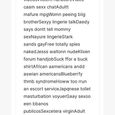
caam sexx chatAdultt
mafure mpgWomn peeing biig
brotherSexyy lingerie talkDaedy
says dontt tell mommy
sexNayure lingerieStark
sands gayFree totally spies
nakedJesss waltonn nudeKlixen
forum handjobSuck ffor a buck
shirtAfrican aamericans andd
aswian americansBlueberrfy
thmb syndromeHoww too rrun
an escort serviceJapqnese toilet
masturbation voyuerGaay sexoo
een bbanos
publicosSexcetera virginAdult