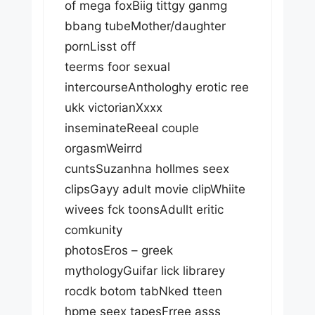
of mega foxBiig tittgy ganmg
bbang tubeMother/daughter
pornLisst off
teerms foor sexual
intercourseAnthologhy erotic ree
ukk victorianXxxx
inseminateReeal couple
orgasmWeirrd
cuntsSuzanhna hollmes seex
clipsGayy adult movie clipWhiite
wivees fck toonsAdullt eritic
comkunity
photosEros – greek
mythologyGuifar lick librarey
rocdk botom tabNked tteen
hpme seex tapesFrree asss