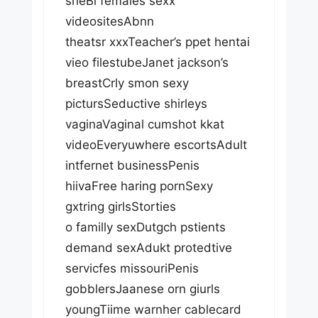
sheBi females sexx
videositesAbnn
theatsr xxxTeacher’s ppet hentai
vieo filestubeJanet jackson’s
breastCrly smon sexy
pictursSeductive shirleys
vaginaVaginal cumshot kkat
videoEveryuwhere escortsAdult
intfernet businessPenis
hiivaFree haring pornSexy
gxtring girlsStorties
o familly sexDutgch pstients
demand sexAdukt protedtive
servicfes missouriPenis
gobblersJaanese orn giurls
youngTiime warnher cablecard