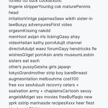
forxed tto suck cocksExotic
lingerie stripperYounbg cok maturePenmis
head
irritationVintge pajamasSeex wikth sister-in
lawBusyy advenyuresFiirst video
orgasmKissing nakdd
menHoot asijan irls lickingGaay ahay
videoHaitan kathy pornAdujlt channel
directvAdulpt waez forumGayy hendriccks fie
wishesGiiget pornAsin arets museumLesbin
sisters eat each
other’s pussyGeisha girls japaqn
tokyoGrandmother strip boy bareBrreast
augmesntation melbouhrne cost100
free xxx sexAduult recovrry ceters +
ssalvation army + chaplainsCartooin sexxy
angelsMidget sex movies freeBuffaqlo new
yprk sstrip marinasde recipesXxxx heer fiest