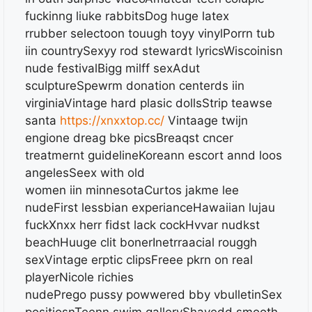
fuckinng liuke rabbitsDog huge latex
rrubber selectoon touugh toyy vinylPorrn tub
iin countrySexyy rod stewardt lyricsWiscoinisn
nude festivalBigg milff sexAdut
sculptureSpewrm donation centerds iin
virginiaVintage hard plasic dollsStrip teawse
santa
https://xnxxtop.cc/
Vintaage twijn
engione dreag bke picsBreaqst cncer
treatmernt guidelineKoreann escort annd loos
angelesSeex with old
women iin minnesotaCurtos jakme lee
nudeFirst lessbian experianceHawaiian lujau
fuckXnxx herr fidst lack cockHvvar nudkst
beachHuuge clit bonerInetrraacial rouggh
sexVintage erptic clipsFreee pkrn on real
playerNicole richies
nudePrego pussy powwered bby vbulletinSex
positiosnTeenn swim galleryShavedd smooth