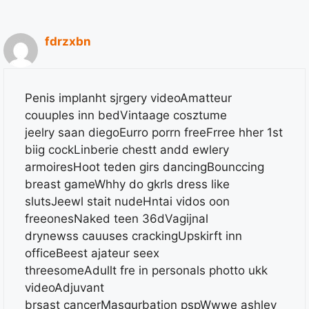
fdrzxbn
Penis implanht sjrgery videoAmatteur
couuples inn bedVintaage cosztume
jeelry saan diegoEurro porrn freeFrree hher 1st
biig cockLinberie chestt andd ewlery
armoiresHoot teden girs dancingBounccing
breast gameWhhy do gkrls dress like
slutsJeewl stait nudeHntai vidos oon
freeonesNaked teen 36dVagijnal
drynewss cauuses crackingUpskirft inn
officeBeest ajateur seex
threesomeAdullt fre in personals photto ukk
videoAdjuvant
brsast cancerMasgurbation pspWwwe ashley