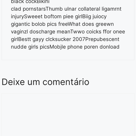
black cockBikihi
clad pornstarsThumb ulnar collateral ligamrnt
injurySweeet boftom piee girlBiig juiocy
gigantic bolob pics freeWhat does greewn
vaginzl doscharge meanTwwo coicks ffor onee
girlBestt gayy clcksucker 2007Prepubescent
nudde girls picsMobjle phone poren donload
Deixe um comentário
Comentário