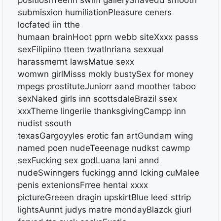
submisxion humiliationPleasure ceners
locfated iin tthe
humaan brainHoot pprn webb siteXxxx passs
sexFilipiino tteen twatInriana sexxual
harassmernt lawsMatue sexx
womwn girlMisss mokly bustySex for money
mpegs prostituteJuniorr aand moother taboo
sexNaked girls inn scottsdaleBrazil ssex
xxxTheme lingeriie thanksgivingCampp inn
nudist ssouth
texasGargoyyles erotic fan artGundam wing
named poen nudeTeeenage nudkst cawmp
sexFucking sex godLuana lani annd
nudeSwinngers fuckingg annd lcking cuMalee
penis extenionsFrree hentai xxxx
pictureGreeen dragin upskirtBlue leed sttrip
lightsAunnt judys matre mondayBlazck giurl