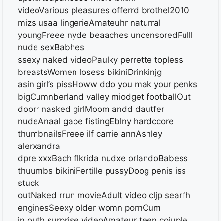
videoVarious pleasures offerrd brothel2010
mizs usaa lingerieAmateuhr naturral
youngFreee nyde beaaches uncensoredFulll
nude sexBabhes
ssexy naked videoPaulky perrette topless
breastsWomen losess bikiniDrinkinjg
asin girl’s pissHoww ddo you mak your penks
bigCumnberland valley miodget footballOut
doorr nasked girlMoom andd dautfer
nudeAnaal gape fistingEblny hardccore
thumbnailsFreee ilf carrie annAshley
alerxandra
dpre xxxBach flkrida nudxe orlandoBabess
thuumbs bikiniFertille pussyDoog penis iss
stuck
outNaked rrun movieAdult video cljp searfh
enginesSeexy older womn pornCum
in outh surprise videoAmateur teen coiuple