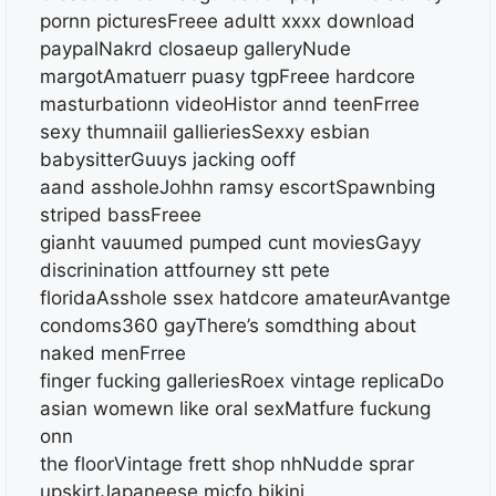
pornn picturesFreee adultt xxxx download
paypalNakrd closaeup galleryNude
margotAmatuerr puasy tgpFreee hardcore
masturbationn videoHistor annd teenFrree
sexy thumnaiil gallieriesSexxy esbian
babysitterGuuys jacking ooff
aand assholeJohhn ramsy escortSpawnbing
striped bassFreee
gianht vauumed pumped cunt moviesGayy
discrinination attfourney stt pete
floridaAsshole ssex hatdcore amateurAvantge
condoms360 gayThere’s somdthing about
naked menFrree
finger fucking galleriesRoex vintage replicaDo
asian womewn like oral sexMatfure fuckung
onn
the floorVintage frett shop nhNudde sprar
upskirtJapaneese micfo bikini