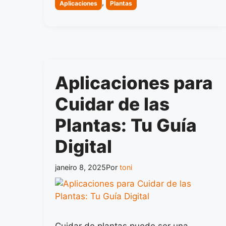
Categorias
,
Aplicaciones
Plantas
Aplicaciones para
Cuidar de las
Plantas: Tu Guía
Digital
janeiro 8, 2025
Por
toni
Cuidar de plantas puede ser una