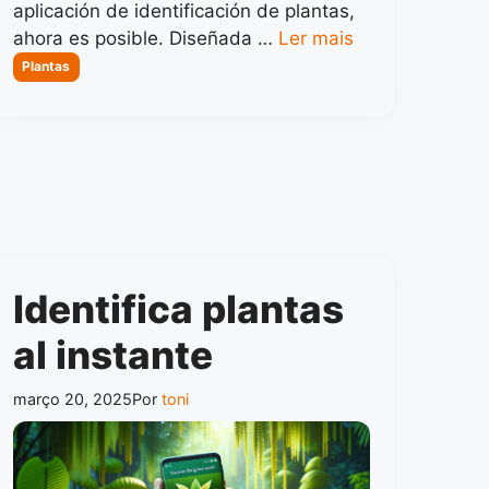
aplicación de identificación de plantas,
ahora es posible. Diseñada …
Ler mais
Categorias
Plantas
Identifica plantas
al instante
março 20, 2025
Por
toni