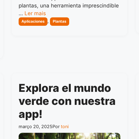
plantas, una herramienta imprescindible
…
Ler mais
Categorias
,
Aplicaciones
Plantas
Explora el mundo
verde con nuestra
app!
março 20, 2025
Por
toni