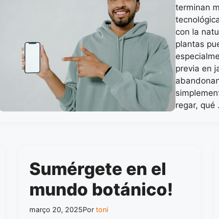
terminan m
tecnológic
con la nat
plantas pu
especialme
previa en 
abandonan
simplemen
regar, qué
Sumérgete en el
mundo botánico!
março 20, 2025
Por
toni