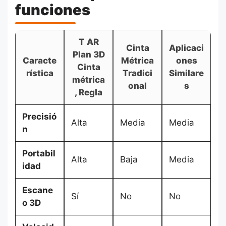
funciones
T AR
Cinta
Aplicaci
Plan 3D
Caracte
Métrica
ones
Cinta
rística
Tradici
Similare
métrica
onal
s
, Regla
Precisió
Alta
Media
Media
n
Portabil
Alta
Baja
Media
idad
Escane
Sí
No
No
o 3D