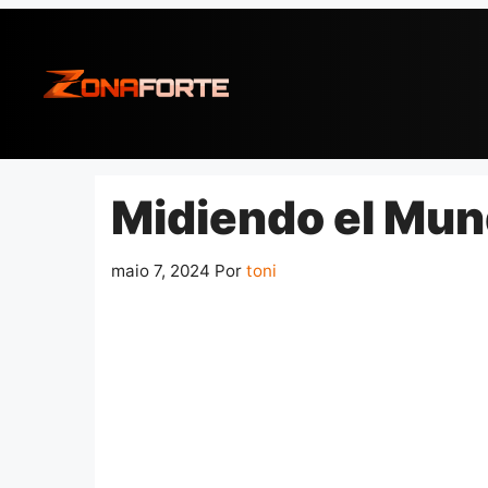
Pular
para
o
conteúdo
Midiendo el Mun
maio 7, 2024
Por
toni