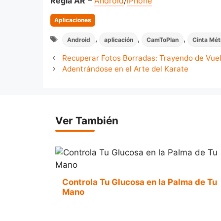
Regla AR
–
Android
/
iPhone
Categorias
Aplicaciones
Tags
,
,
,
Android
aplicación
CamToPlan
Cinta Mét
Recuperar Fotos Borradas: Trayendo de Vue
Adentrándose en el Arte del Karate
Ver También
Controla Tu Glucosa en la Palma de Tu
Mano