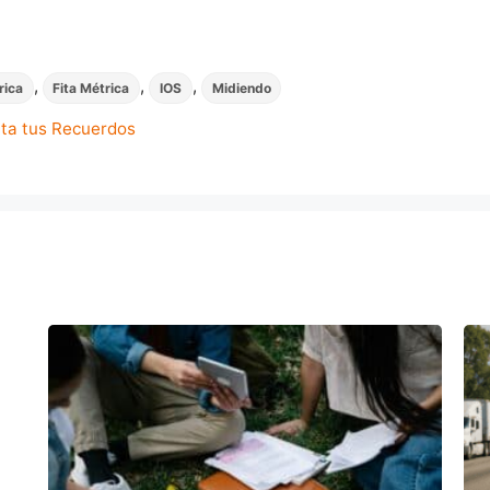
,
,
,
rica
Fita Métrica
IOS
Midiendo
lta tus Recuerdos