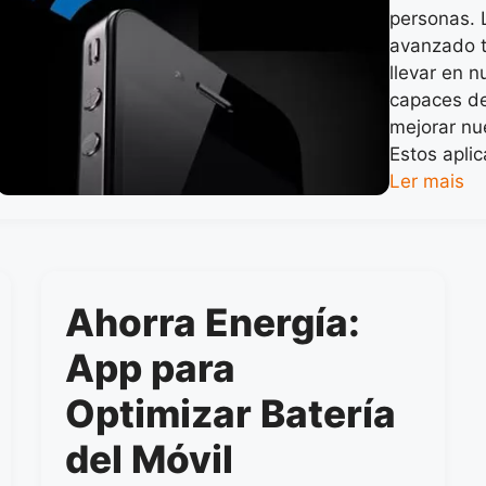
personas. 
avanzado 
llevar en n
capaces de
mejorar nu
Estos aplic
Ler mais
Ahorra Energía:
App para
Optimizar Batería
del Móvil