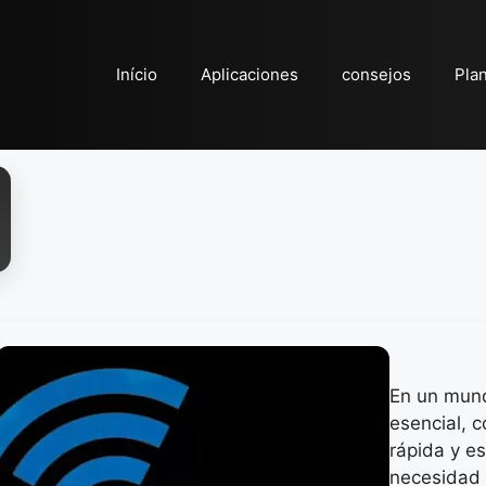
Início
Aplicaciones
consejos
Pla
En un mund
esencial, 
rápida y e
necesidad 