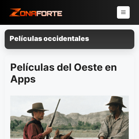
Pular
para
Menu
o
conteúdo
Películas occidentales
Películas del Oeste en
Apps