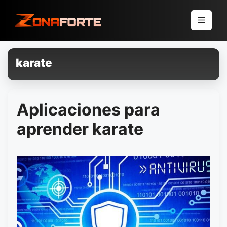
Pular
para
Menu
o
conteúdo
karate
Aplicaciones para
aprender karate