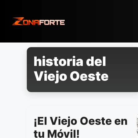
Pular
para
o
conteúdo
historia del
Viejo Oeste
¡El Viejo Oeste en
tu Móvil!