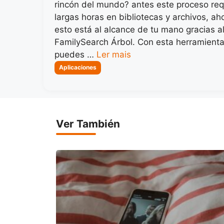
rincón del mundo? antes este proceso req
largas horas en bibliotecas y archivos, ah
esto está al alcance de tu mano gracias a
FamilySearch Árbol. Con esta herramienta 
puedes …
Ler mais
Categorias
Aplicaciones
Ver También