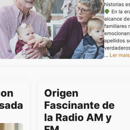
historias 
En la er
alcance de 
familiares 
emocionant
apellidos 
verdaderos
…
Ler mais
con
Origen
sada
Fascinante de
la Radio AM y
FM