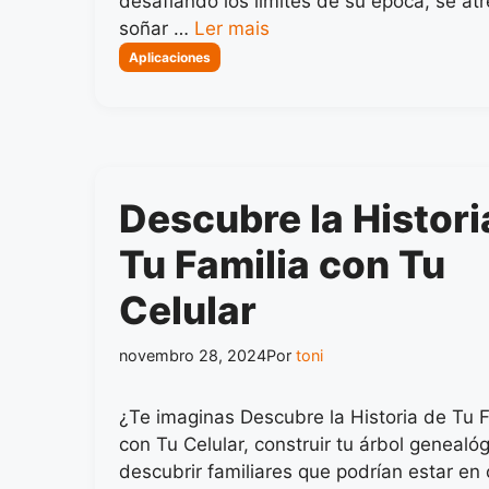
desafiando los límites de su época, se atr
soñar …
Ler mais
Categorias
Aplicaciones
Descubre la Histori
Tu Familia con Tu
Celular
novembro 28, 2024
Por
toni
¿Te imaginas Descubre la Historia de Tu F
con Tu Celular, construir tu árbol genealóg
descubrir familiares que podrían estar en 