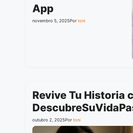
App
novembro 5, 2025
Por
toni
Revive Tu Historia 
DescubreSuVidaPa
outubro 2, 2025
Por
toni