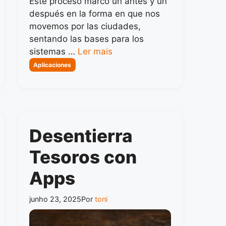
Este proceso marcó un antes y un
después en la forma en que nos
movemos por las ciudades,
sentando las bases para los
sistemas …
Ler mais
Categorias
Aplicaciones
Desentierra
Tesoros con
Apps
junho 23, 2025
Por
toni