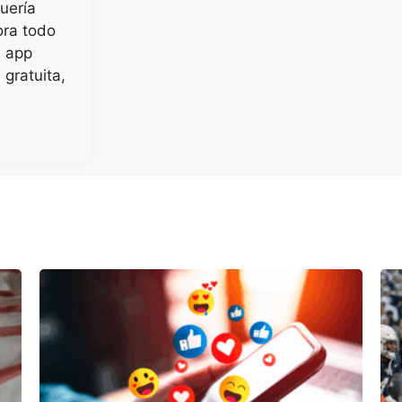
uería
ora todo
l app
gratuita,