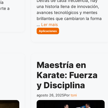
Detrás de cada frecuencia, hay
ía
una historia llena de innovación,
rte a
avances tecnológicos y mentes
brillantes que cambiaron la forma
…
Ler mais
Categorias
Aplicaciones
Maestría en
Karate: Fuerza
y Disciplina
agosto 26, 2025
Por
toni