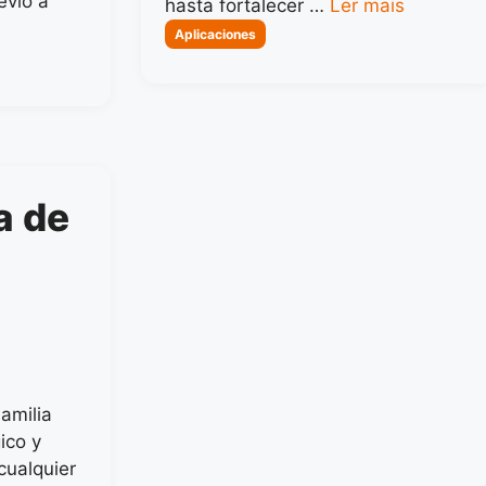
evió a
hasta fortalecer …
Ler mais
Categorias
Aplicaciones
a de
amilia
ico y
cualquier