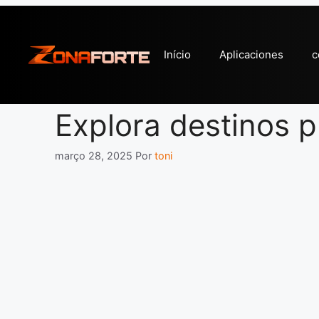
Pular
para
o
Início
Aplicaciones
c
conteúdo
Explora destinos p
março 28, 2025
Por
toni