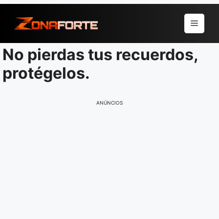
Pular
para
Menu
o
conteúdo
No pierdas tus recuerdos,
protégelos.
ANÚNCIOS