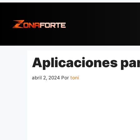
Pular
para
o
conteúdo
Aplicaciones par
abril 2, 2024
Por
toni