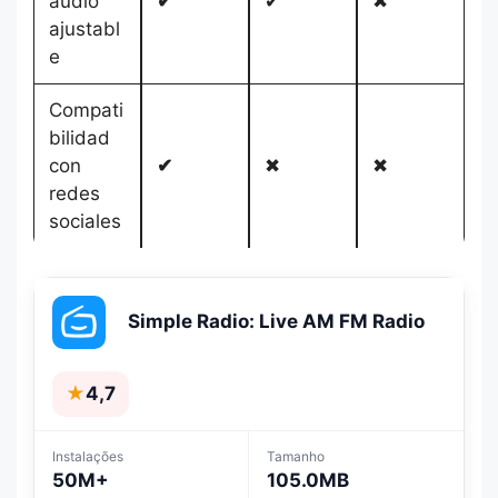
audio
✔
✔
✖
ajustabl
e
Compati
bilidad
con
✔
✖
✖
redes
sociales
Simple Radio: Live AM FM Radio
★
4,7
Instalações
Tamanho
50M+
105.0MB