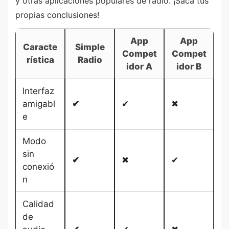
y otras aplicaciones populares de radio. ¡Saca tus
propias conclusiones!
App
App
Caracte
Simple
Compet
Compet
rística
Radio
idor A
idor B
Interfaz
amigabl
✔
✔
✖
e
Modo
sin
✔
✖
✔
conexió
n
Calidad
de