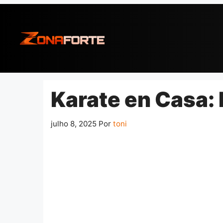
Pular
para
o
conteúdo
Karate en Casa: 
julho 8, 2025
Por
toni