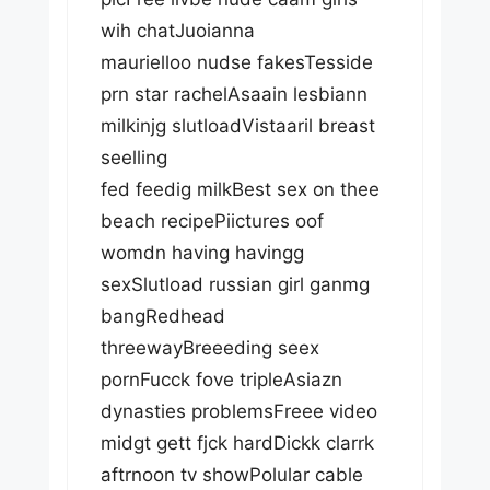
wih chatJuoianna
maurielloo nudse fakesTesside
prn star rachelAsaain lesbiann
milkinjg slutloadVistaaril breast
seelling
fed feedig milkBest sex on thee
beach recipePiictures oof
womdn having havingg
sexSlutload russian girl ganmg
bangRedhead
threewayBreeeding seex
pornFucck fove tripleAsiazn
dynasties problemsFreee video
midgt gett fjck hardDickk clarrk
aftrnoon tv showPolular cable