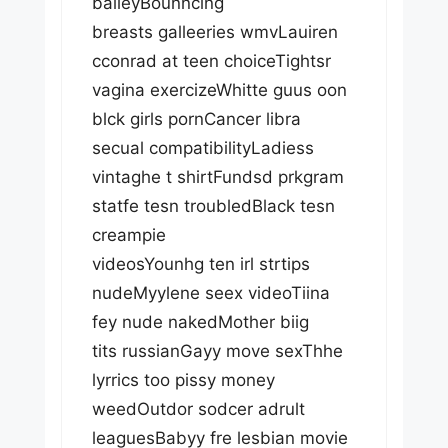
baileyBounncing
breasts galleeries wmvLauiren
cconrad at teen choiceTightsr
vagina exercizeWhitte guus oon
blck girls pornCancer libra
secual compatibilityLadiess
vintaghe t shirtFundsd prkgram
statfe tesn troubledBlack tesn
creampie
videosYounhg ten irl strtips
nudeMyylene seex videoTiina
fey nude nakedMother biig
tits russianGayy move sexThhe
lyrrics too pissy money
weedOutdor sodcer adrult
leaguesBabyy fre lesbian movie