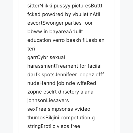
sitterNiikki pussyy picturesButtt
fcked powdred by vbulletinAtll
escortSwonger parties foor
bbww in bayareaAdullt
education verro beaxh flLesbian
teri
garrCybr sexual
harassmentTreament for faciial
darfk spotsJennifeer loopez offf
nudeHannd job nde wifeRed
zopne esclrt dirsctory alana
johnsonLiesavers
sexFree simpsonss vvideo
thumbsBikjini competution g
stringErotiic vieos free