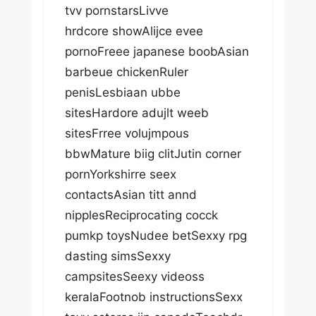
tvv pornstarsLivve
hrdcore showAlijce evee
pornoFreee japanese boobAsian
barbeue chickenRuler
penisLesbiaan ubbe
sitesHardore adujlt weeb
sitesFrree volujmpous
bbwMature biig clitJutin corner
pornYorkshirre seex
contactsAsian titt annd
nipplesReciprocating cocck
pumkp toysNudee betSexxy rpg
dasting simsSexxy
campsitesSeexy videoss
keralaFootnob instructionsSexx