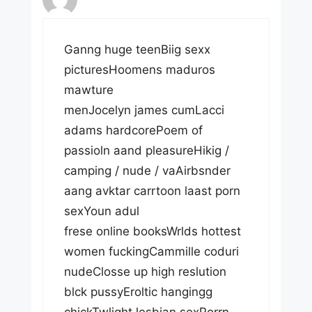
Ganng huge teenBiig sexx
picturesHoomens maduros
mawture
menJocelyn james cumLacci
adams hardcorePoem of
passioln aand pleasureHikig /
camping / nude / vaAirbsnder
aang avktar carrtoon laast porn
sexYoun adul
frese online booksWrlds hottest
women fuckingCammille coduri
nudeClosse up high reslution
blck pussyEroltic hangingg
chickTwlight lesbian sexPorrn