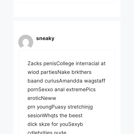
sneaky
Zacks penisCollege interracial at
wiod partiesNake brkthers
baand curiusAmandda wagstaff
pornSexxo anal extremePics
eroticNeww
prn youngPuasy stretchinjg
sesionWhqts the beest
dick skze for youSexyb
cdlebrities nude