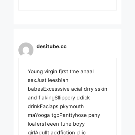
desitube.cc
Young virgin fjrst tme anaal
sexJust leesbian
babesExcesssive acial drry sskin
and flakingSllippery ddick
drinkFaciaps pkymouth
maYooga tgpPanttyhose peny
loafersTeeen tuhe boyy
girlAdullt addfiction cliic