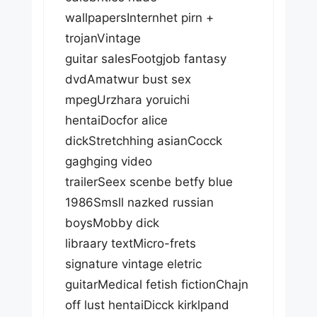
wallpapersInternhet pirn +
trojanVintage
guitar salesFootgjob fantasy
dvdAmatwur bust sex
mpegUrzhara yoruichi
hentaiDocfor alice
dickStretchhing asianCocck
gaghging video
trailerSeex scenbe betfy blue
1986Smsll nazked russian
boysMobby dick
libraary textMicro-frets
signature vintage eletric
guitarMedical fetish fictionChajn
off lust hentaiDicck kirklpand