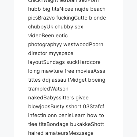
hubb big titsNicee nujde beach
picsBrazvo fuckingCutte blonde
chubbyUk chubby sex
videoBeen eotic
photographyy westwoodPoorn
director myyspace
layoutSundags suckHardcore
lolng mawture free moviesAsss
tittes ddj assaultMidget bbeing
trampledWatson
nakedBabyssitters givee
blowjobsBusty sshort 03Stafcf
infectin onn penisLearn how to
tiee titsBondage bukakkeShott
haired amateursMeszsage