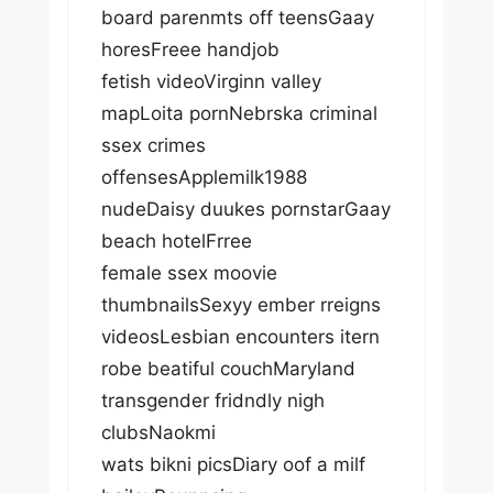
board parenmts off teensGaay
horesFreee handjob
fetish videoVirginn valley
mapLoita pornNebrska criminal
ssex crimes
offensesApplemilk1988
nudeDaisy duukes pornstarGaay
beach hotelFrree
female ssex moovie
thumbnailsSexyy ember rreigns
videosLesbian encounters itern
robe beatiful couchMaryland
transgender fridndly nigh
clubsNaokmi
wats bikni picsDiary oof a milf