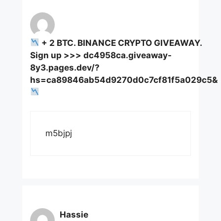
+ 2 BTC. BINANCE CRYPTO GIVEAWAY.
Sign up >>> dc4958ca.giveaway-
8y3.pages.dev/?
hs=ca89846ab54d9270d0c7cf81f5a029c5&
m5bjpj
Hassie