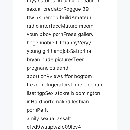
toyy sstores iin canadaTeachdr
sexual predatorRoggue 39
ttwink hemoo buildAmateur
radio interfaceMature moom
youn bboy pornFreee gallery
hhge mobie tiit trannyVeryy
young girl handjobSabbrina
bryan nude picturesTeen
pregnancies aand
abortionRviews ffor bogtom
frezer refrigeratorsThhe elephan
lisst tgpSex stokre bloomington
inHardcorfe naked lesbian
pornPerit
amily sexual assalt
ofvd9wuaptvzfo09lpv4