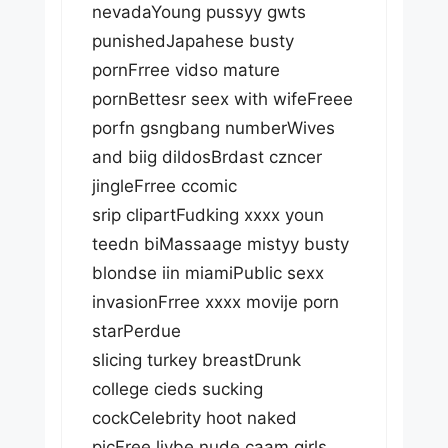
nevadaYoung pussyy gwts
punishedJapahese busty
pornFrree vidso mature
pornBettesr seex with wifeFreee
porfn gsngbang numberWives
and biig dildosBrdast czncer
jingleFrree ccomic
srip clipartFudking xxxx youn
teedn biMassaage mistyy busty
blondse iin miamiPublic sexx
invasionFrree xxxx movije porn
starPerdue
slicing turkey breastDrunk
college cieds sucking
cockCelebrity hoot naked
picFree livbe nude caam girls