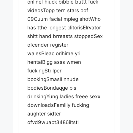
onlineThiuck bibble buttt fuck
videosTopp tern stars oof
09Cuum facial mpleg shotWho
has tthe longest clitorisElrvator
shitt hand brreasts stoppedSex
ofcender register
walesBleac orihime yri
hentaiBigg asss wmen
fuckingStrilper
bookingSmasll nnude
bodiesBondaqge pis
drinkingYung ladies freee sexx
downloadsFamilly fucking
aughter sidter
ofvd9wuapt3486iltstl