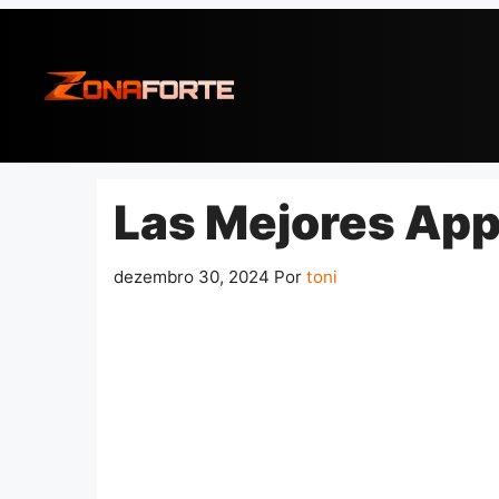
Pular
para
o
conteúdo
Las Mejores App
dezembro 30, 2024
Por
toni