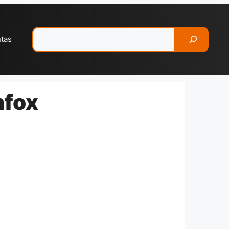
Pesquisar
ntas
nfox