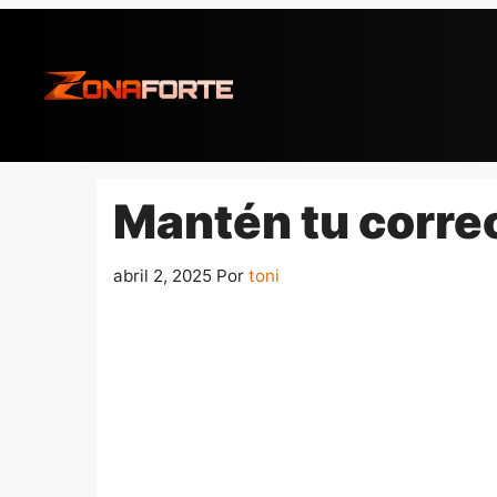
Pular
para
o
conteúdo
Mantén tu corre
abril 2, 2025
Por
toni