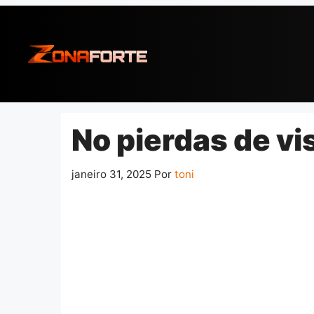
Pular
para
o
conteúdo
No pierdas de vi
janeiro 31, 2025
Por
toni