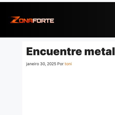
Pular
para
o
conteúdo
Encuentre metal
janeiro 30, 2025
Por
toni