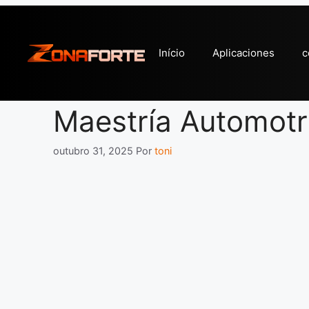
Pular
para
o
Início
Aplicaciones
c
conteúdo
Maestría Automotr
outubro 31, 2025
Por
toni