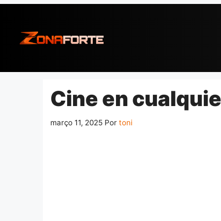
Pular
para
o
conteúdo
Cine en cualquie
março 11, 2025
Por
toni