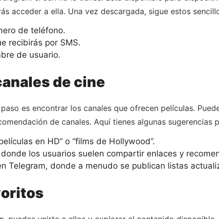
ás acceder a ella. Una vez descargada, sigue estos sencill
mero de teléfono.
ue recibirás por SMS.
mbre de usuario.
canales de cine
e paso es encontrar los canales que ofrecen películas. Pue
ecomendación de canales. Aquí tienes algunas sugerencias 
películas en HD” o “films de Hollywood”.
 donde los usuarios suelen compartir enlaces y recome
 en Telegram, donde a menudo se publican listas actual
voritos
, puedes unirte a ellos y explorar el contenido disponible