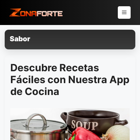
Pular
para
Menu
o
conteúdo
Sabor
Descubre Recetas
Fáciles con Nuestra App
de Cocina