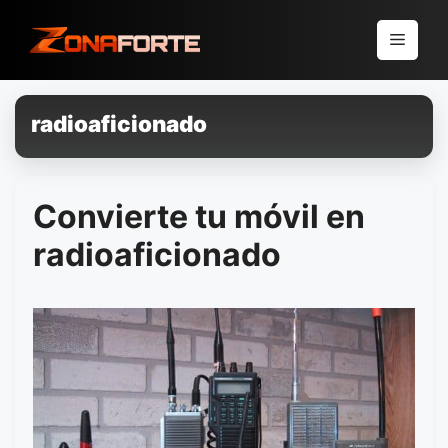
Pular
para
Menu
o
conteúdo
radioaficionado
Convierte tu móvil en
radioaficionado