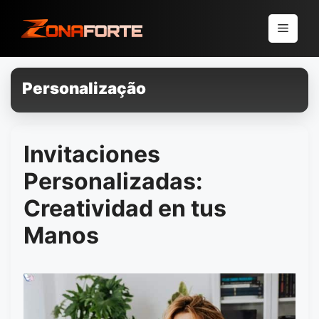
Pular
para
Menu
o
conteúdo
Personalização
Invitaciones
Personalizadas:
Creatividad en tus
Manos