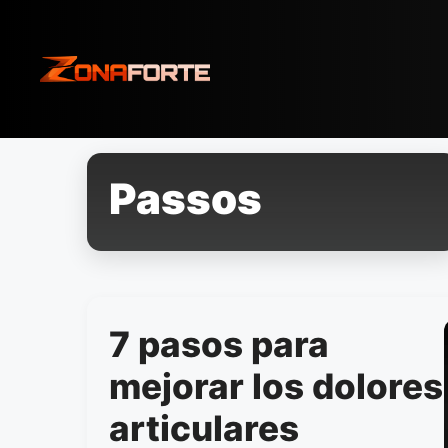
Pular
para
o
conteúdo
Passos
7 pasos para
mejorar los dolores
articulares