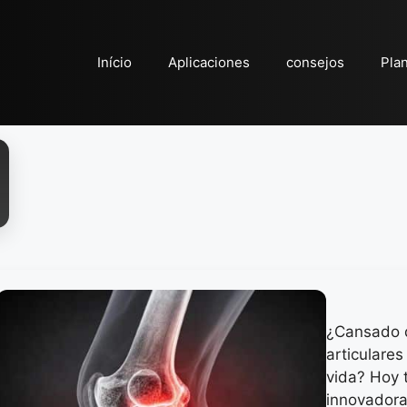
Início
Aplicaciones
consejos
Pla
¿Cansado d
articulares
vida? Hoy 
innovadora