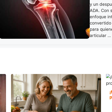
y un despu
ADA. Con s
enfoque int
convertido
para quiene
articular 
¡
p