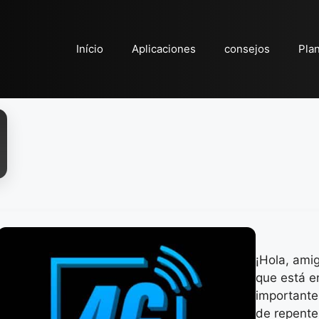
Início
Aplicaciones
consejos
Pla
¡Hola, ami
que está e
importante 
de repente,