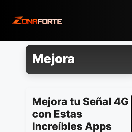
Pular
para
o
conteúdo
Mejora
Mejora tu Señal 4G
con Estas
Increíbles Apps