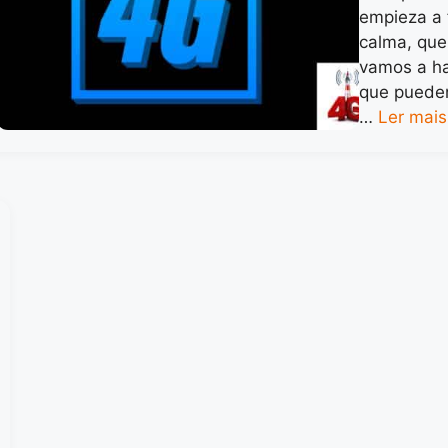
empieza a 
calma, que
vamos a ha
que pueden
…
Ler mais